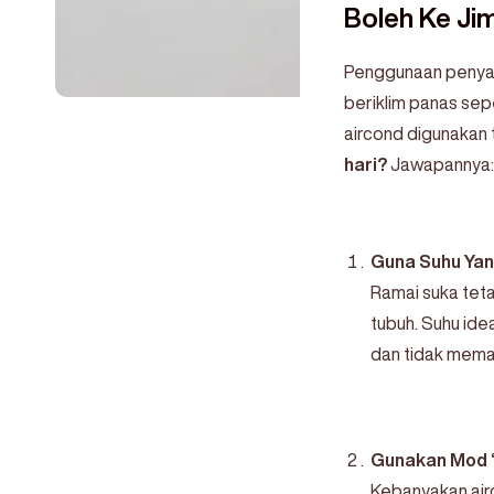
Boleh Ke Jim
Penggunaan penyama
beriklim panas sepe
aircond digunakan t
hari?
Jawapannya
Guna Suhu Yang
Ramai suka teta
tubuh. Suhu ide
dan tidak memak
Gunakan Mod “
Kebanyakan air