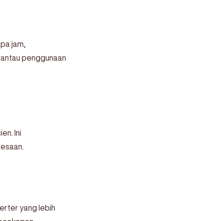
pa jam,
pantau penggunaan
n. Ini
lesaan.
erter yang lebih