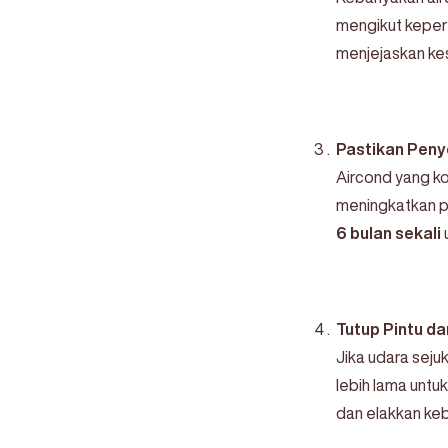
mengikut keperl
menjejaskan ke
Pastikan Peny
Aircond yang ko
meningkatkan p
6 bulan sekali
Tutup Pintu da
Jika udara seju
lebih lama untu
dan elakkan ke