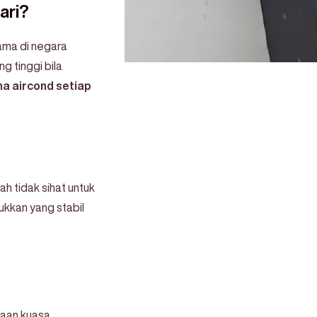
ari?
ama di negara
g tinggi bila
na aircond setiap
h tidak sihat untuk
ukkan yang stabil
aan kuasa