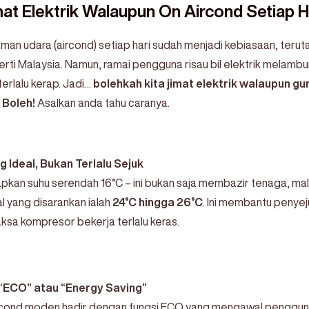
at Elektrik Walaupun On Aircond Setiap H
n udara (aircond) setiap hari sudah menjadi kebiasaan, terut
rti Malaysia. Namun, ramai pengguna risau bil elektrik melambun
erlalu kerap. Jadi…
bolehkah kita jimat elektrik walaupun gu
:
Boleh!
Asalkan anda tahu caranya.
 Ideal, Bukan Terlalu Sejuk
pkan suhu serendah 16°C – ini bukan saja membazir tenaga, mala
al yang disarankan ialah
24°C hingga 26°C
. Ini membantu penyej
sa kompresor bekerja terlalu keras.
ECO” atau “Energy Saving”
cond moden hadir dengan fungsi ECO yang mengawal penggun