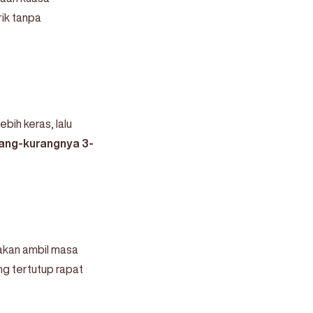
rik tanpa
bih keras, lalu
rang-kurangnya 3-
 akan ambil masa
ng tertutup rapat