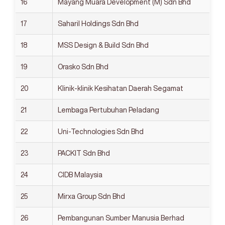
16
Mayang Muara Development (M) Sdn Bhd
17
Saharil Holdings Sdn Bhd
18
MSS Design & Build Sdn Bhd
19
Orasko Sdn Bhd
20
Klinik-klinik Kesihatan Daerah Segamat
21
Lembaga Pertubuhan Peladang
22
Uni-Technologies Sdn Bhd
23
PACKIT Sdn Bhd
24
CIDB Malaysia
25
Mirxa Group Sdn Bhd
26
Pembangunan Sumber Manusia Berhad