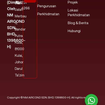
(dimiliki
Projek
231
3037.
Pengurusan
4266
Oleh
Jalan
Lokasi
Perkhidmatan
NM
Perkhidmatan
Merbau
AIRCOND
3,
Blog & Berita
SDN.
Bandar
Hubungi
BHD.
Putra
1398600-
Kulai,
H)
81000
Kulai,
Johor
Darul
Ta’zim
Copyright © NM AIRCOND SDN. BHD. 1398600-H). All rights reserved.
[F]