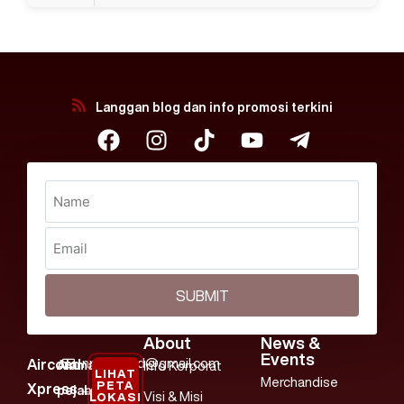
Langgan blog dan info promosi terkini
SUBMIT
About
News &
Events
nmaircond@gmail.com
Aircond
Alamat
Info Korporat
LIHAT
Merchandise
PETA
Xpress
pejabat:
+607
Visi & Misi
LOKASI