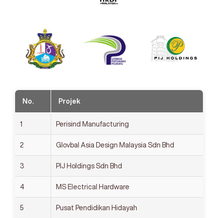
No.
Projek
1
Perisind Manufacturing
2
Glovbal Asia Design Malaysia Sdn Bhd
3
PIJ Holdings Sdn Bhd
4
MS Electrical Hardware
5
Pusat Pendidikan Hidayah