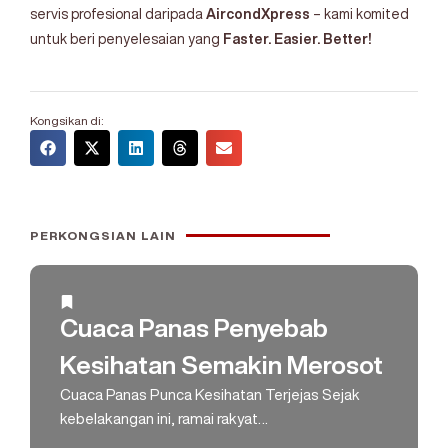
servis profesional daripada
AircondXpress
– kami komited
untuk beri penyelesaian yang
Faster. Easier. Better!
Kongsikan di:
PERKONGSIAN LAIN
Cuaca Panas Penyebab
Kesihatan Semakin Merosot
Cuaca Panas Punca Kesihatan Terjejas Sejak
kebelakangan ini, ramai rakyat…