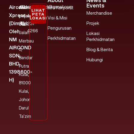
About
News &
Events
nmaircond@gmail.com
Aircond
Alamat
Info Korporat
LIHAT
Merchandise
PETA
Xpress
pejabat:
+607
Visi & Misi
LOKASI
(dimiliki
Projek
231
3037.
Pengurusan
4266
Oleh
Jalan
Lokasi
Perkhidmatan
NM
Perkhidmatan
Merbau
AIRCOND
3,
Blog & Berita
SDN.
Bandar
Hubungi
BHD.
Putra
1398600-
Kulai,
H)
81000
Kulai,
Johor
Darul
Ta’zim