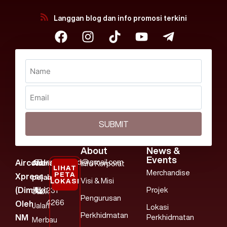
Langgan blog dan info promosi terkini
SUBMIT
About
News &
Events
nmaircond@gmail.com
Aircond
Alamat
Info Korporat
LIHAT
Merchandise
PETA
Xpress
pejabat:
+607
Visi & Misi
LOKASI
(dimiliki
Projek
231
3037.
Pengurusan
4266
Oleh
Jalan
Lokasi
Perkhidmatan
NM
Perkhidmatan
Merbau