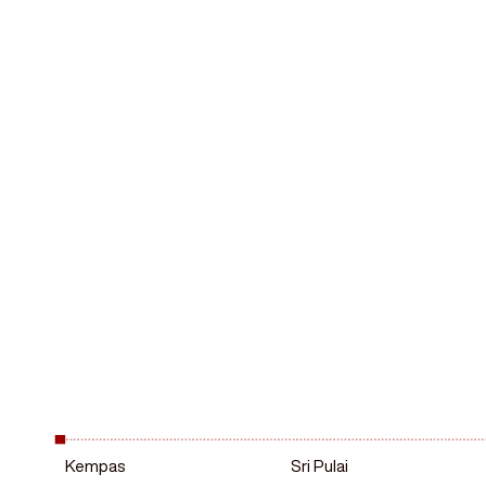
Dapatkan perkhidmatan Se
Aircond hanya yang terbaik
AircondXpress
Kempas
Sri Pulai