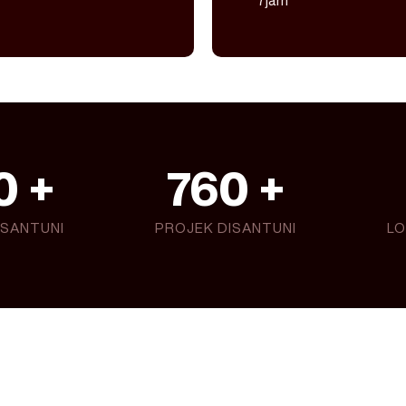
7jam
0
 +
760
 +
ISANTUNI
PROJEK DISANTUNI
LO