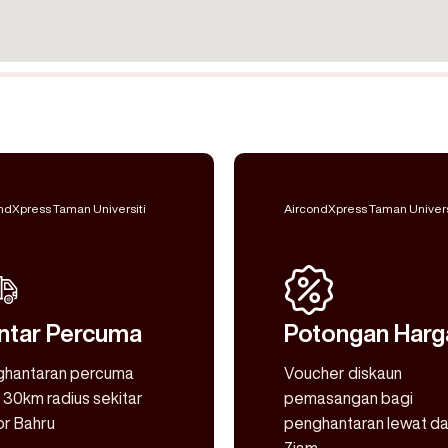
ndXpress Taman Universiti
AircondXpress Taman Univers
ntar Percuma
Potongan Harg
ghantaran percuma
Voucher diskaun
 30km radius sekitar
pemasangan bagi
r Bahru
penghantaran lewat da