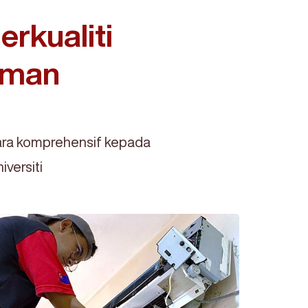
rkualiti
Taman
ra komprehensif kepada
versiti