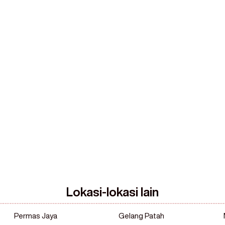
607 
rvis Pantas
 dari
Lokasi-lokasi lain
Permas Jaya
Gelang Patah