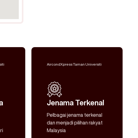
iti
AircondXpress Taman Universiti
a
Jenama Terkenal
Pelbagai jenama terkenal
dan menjadi pilihan rakyat
ri
Malaysia