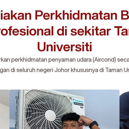
AIRCONDXPRESS
FASTER. EASIER. BETTER.
akan Perkhidmatan Be
ofesional di sekitar 
Universiti
an perkhidmatan penyaman udara (Aircond) seca
gan di seluruh negeri Johor khususnya di Taman Uni