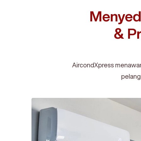
Menyedi
& Pr
AircondXpress menawark
pelang