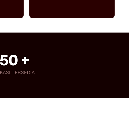
50
 +
KASI TERSEDIA