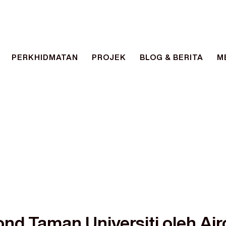
PERKHIDMATAN
PROJEK
BLOG & BERITA
M
AIRCONDXPRESS
FASTER. EASIER. BETTER.
ond Taman Universiti oleh A