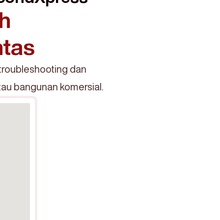
h
ntas
troubleshooting dan
atau bangunan komersial.