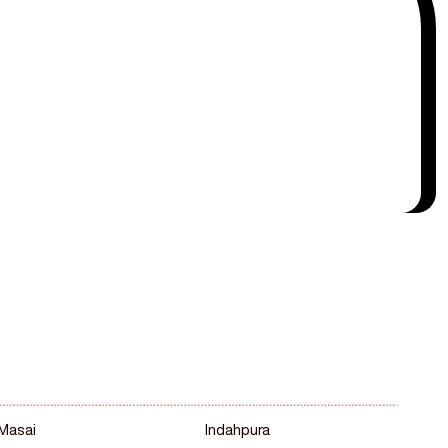
- 231 4266
Masai
Indahpura