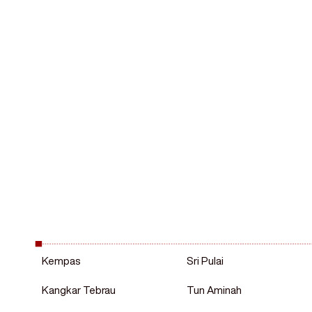
Aircond hanya yang terbaik
AircondXpress
Kempas
Sri Pulai
Kangkar Tebrau
Tun Aminah