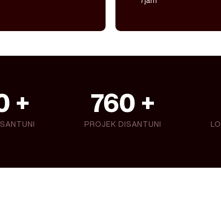
7jam
0
 +
760
 +
ISANTUNI
PROJEK DISANTUNI
LO