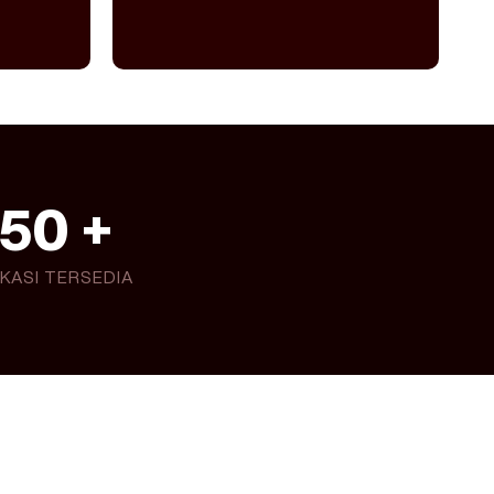
50
 +
KASI TERSEDIA