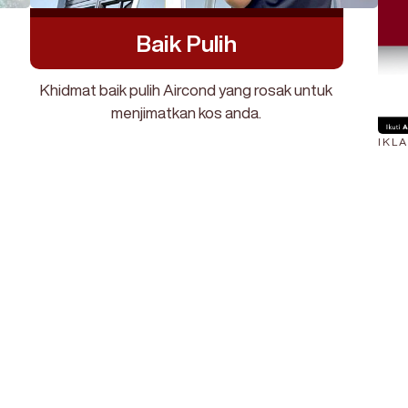
Baik Pulih
Khidmat baik pulih Aircond yang rosak untuk
menjimatkan kos anda.
IKL
607 
rvis Pantas