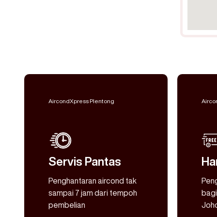
AircondXpress Plentong
Airco
Servis Pantas
Ha
Penghantaran aircond tak
Pen
sampai 7 jam dari tempoh
bagi
pembelian
Joho