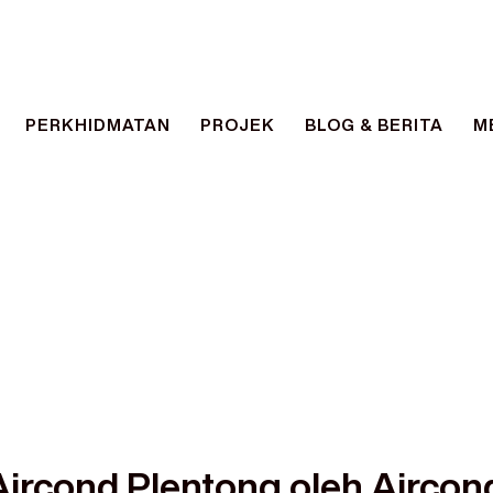
PERKHIDMATAN
PROJEK
BLOG & BERITA
M
AIRCONDXPRESS
FASTER. EASIER. BETTER.
Aircond Plentong oleh Airco