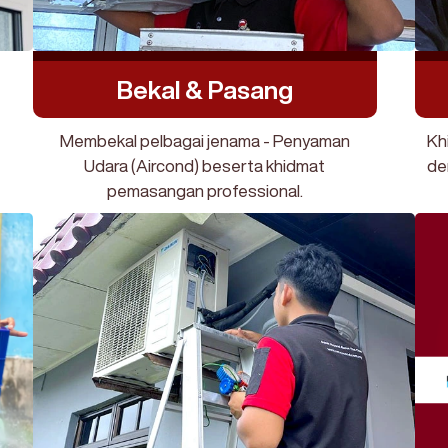
Bekal & Pasang
Membekal pelbagai jenama - Penyaman
Kh
Udara (Aircond) beserta khidmat
de
pemasangan professional.