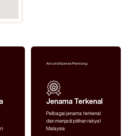
AircondXpress Plentong
a
Jenama Terkenal
Pelbagai jenama terkenal
dan menjadi pilihan rakyat
ri
Malaysia