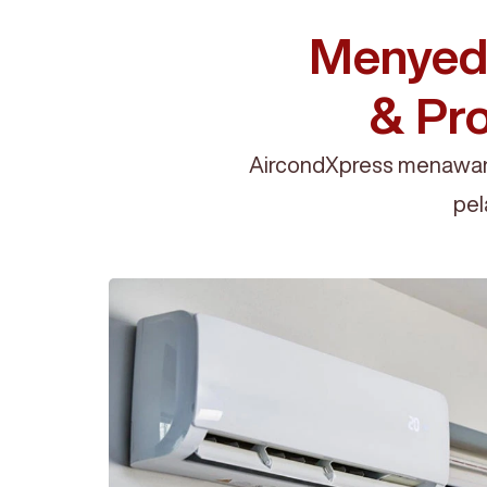
Menyedi
& Pro
AircondXpress menawark
pel