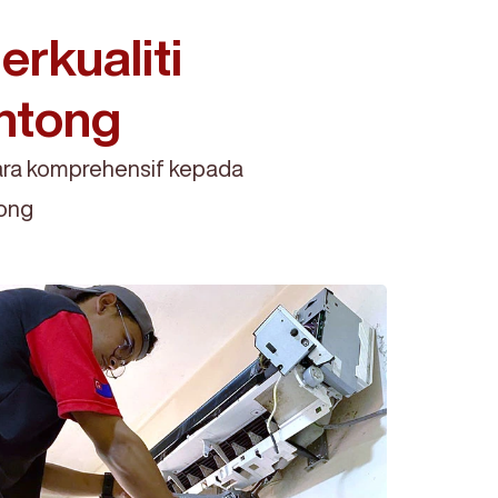
rkualiti
entong
ra komprehensif kepada
tong