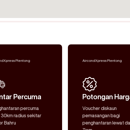
ndXpress Plentong
AircondXpress Plentong
ntar Percuma
Potongan Harg
ghantaran percuma
Voucher diskaun
 30km radius sekitar
pemasangan bagi
r Bahru
penghantaran lewat da