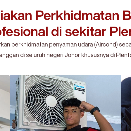
AIRCONDXPRESS
FASTER. EASIER. BETTER.
akan Perkhidmatan Be
fesional di sekitar Pl
an perkhidmatan penyaman udara (Aircond) seca
anggan di seluruh negeri Johor khususnya di Plen