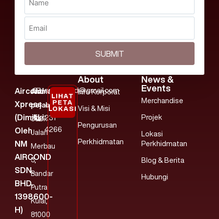
SUBMIT
About
News &
Events
nmaircond@gmail.com
Aircond
Alamat
Info Korporat
LIHAT
Merchandise
PETA
Xpress
pejabat:
+607
Visi & Misi
LOKASI
(dimiliki
Projek
231
3037.
Pengurusan
4266
Oleh
Jalan
Lokasi
Perkhidmatan
NM
Perkhidmatan
Merbau
AIRCOND
3,
Blog & Berita
SDN.
Bandar
Hubungi
BHD.
Putra
1398600-
Kulai,
H)
81000